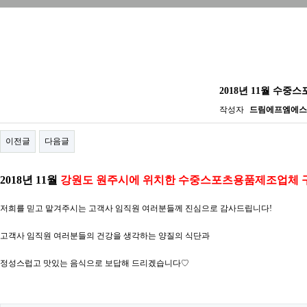
품질시스템
물류시스템
위생시스템
전담
식자재유통
병원위탁급식
단체위탁급식
온라인문의
2018년 11월 수
공지사항
자료실
갤러리
작성자
드림에프엠에스
이전글
다음글
2018년 11월
강원도 원주시에 위치한 수중스포츠용품제조업체 
저희를 믿고 맡겨주시는 고객사 임직원 여러분들께 진심으로 감사드립니다!
고객사 임직원 여러분들의 건강을 생각하는 양질의 식단과
정성스럽고 맛있는 음식으로 보답해 드리겠습니다♡