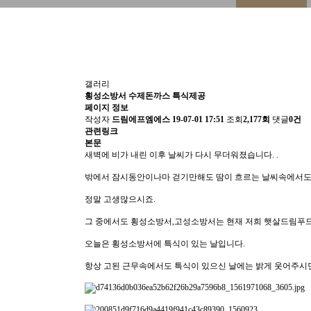
갤러리
횡성소방서 수제돈까스 특식제공
페이지 정보
작성자
드림에프엠에스
19-07-01 17:51
조회
2,177회
댓글
0건
관련링크
본문
새벽에 비가 내린 이후 날씨가 다시 무더워졌습니다. .
밖에서 잠시동안이나마 걷기만해도 땀이 흐르는 날씨속에서도 
정말 고생많으시죠.
그 중에서도 횡성소방서,고성소방서는 현재 저희 햇살드림푸드
오늘은 횡성소방서에 특식이 있는 날입니다.
항상 고된 근무속에서도 특식이 있으신 날에는 밝게 웃어주시