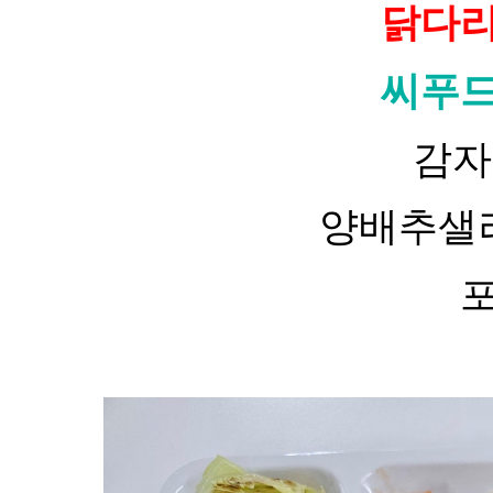
닭다
씨푸
감자
양배추샐