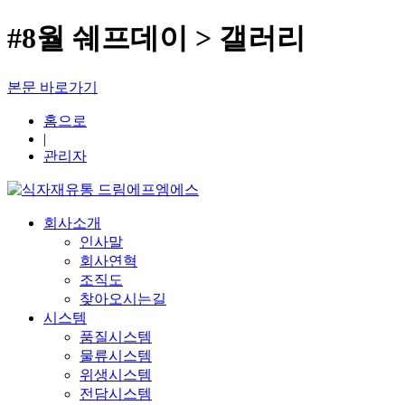
#8월 쉐프데이 > 갤러리
본문 바로가기
홈으로
|
관리자
회사소개
인사말
회사연혁
조직도
찾아오시는길
시스템
품질시스템
물류시스템
위생시스템
전담시스템