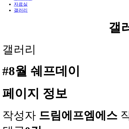
자료실
갤러리
갤
갤러리
#8월 쉐프데이
페이지 정보
작성자
드림에프엠에스